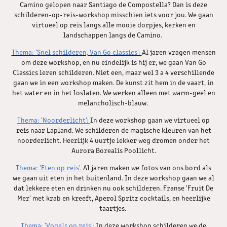
Camino gelopen naar Santiago de Compostella? Dan is deze
schilderen-op-reis-workshop misschien iets voor jou. We gaan
virtueel op reis langs alle mooie dorpjes, kerken en
landschappen langs de Camino. ​​​​​​​
Thema: 'Snel schilderen, Van Go classics':
Al jaren vragen mensen
om deze workshop, en nu eindelijk is hij er, we gaan Van Go
Classics leren schilderen. Niet een, maar wel 3 a 4 verschillende
gaan we in een workshop maken. De kunst zit hem in de vaart, in
het water en in het loslaten. We werken alleen met warm-geel en
melancholisch-blauw.
Thema: 'Noorderlicht':
In deze workshop gaan we virtueel op
reis naar Lapland. We schilderen de magische kleuren van het
noorderlicht. Heerlijk 4 uurtje lekker weg dromen onder het
Aurora Borealis Poollicht.
Thema: 'Eten op reis'.
Al jaren maken we fotos van ons bord als
we gaan uit eten in het buitenland. In deze workshop gaan we al
dat lekkere eten en drinken nu ook schilderen. Franse 'Fruit De
Mer' met krab en kreeft, Aperol Spritz cocktails, en heerlijke
taartjes.
Thema: 'Vogels op reis':
In deze workshop schilderen we de